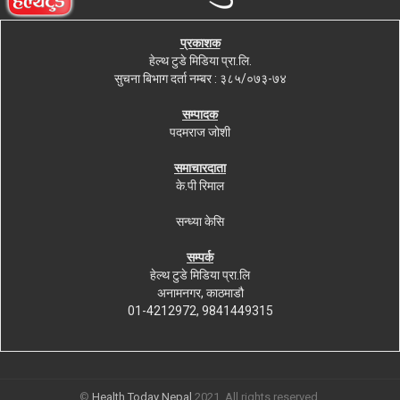
प्रकाशक
हेल्थ टुडे मिडिया प्रा.लि.
सुचना बिभाग दर्ता नम्बर : ३८५/०७३-७४
सम्पादक
पदमराज जोशी
समाचारदाता
के.पी रिमाल
सन्ध्या केसि
सम्पर्क
हेल्थ टुडे मिडिया प्रा.लि
अनामनगर, काठमाडौ
01-4212972, 9841449315
©
Health Today Nepal
2021. All rights reserved.