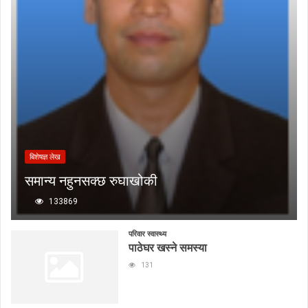
बिशेषज्ञ लेख
समान्य नहुनसक्छ रुघाखोकी
133869
परिवार स्वास्थ्य
पाठेघर खस्ने समस्या
131