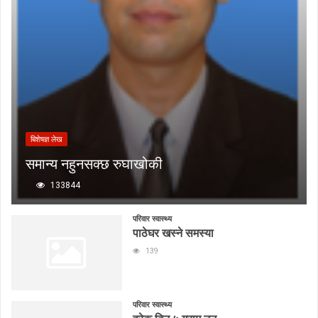
बिशेषज्ञ लेख
समान्य नहुनसक्छ रुघाखोकी
133844
परिवार स्वास्थ्य
पाठेघर खस्ने समस्या
139
परिवार स्वास्थ्य