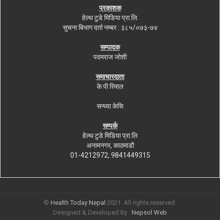
प्रकाशक
हेल्थ टुडे मिडिया प्रा.लि.
सुचना बिभाग दर्ता नम्बर : ३८५/०७३-७४
सम्पादक
पदमराज जोशी
समाचारदाता
के.पी रिमाल
सन्ध्या केसि
सम्पर्क
हेल्थ टुडे मिडिया प्रा.लि
अनामनगर, काठमाडौ
01-4212972, 9841449315
©
Health Today Nepal
2021. All rights reserved.
Designed & Developed By :
Nepsol Web