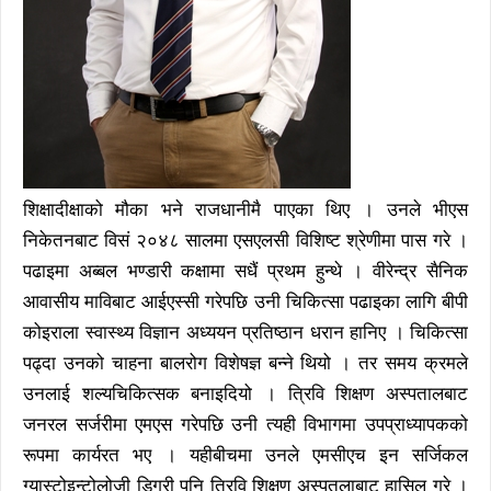
शिक्षादीक्षाको मौका भने राजधानीमै पाएका थिए । उनले भीएस
निकेतनबाट विसं २०४८ सालमा एसएलसी विशिष्ट श्रेणीमा पास गरे ।
पढाइमा अब्बल भण्डारी कक्षामा सधैं प्रथम हुन्थे । वीरेन्द्र सैनिक
आवासीय माविबाट आईएस्सी गरेपछि उनी चिकित्सा पढाइका लागि बीपी
कोइराला स्वास्थ्य विज्ञान अध्ययन प्रतिष्ठान धरान हानिए । चिकित्सा
पढ्दा उनको चाहना बालरोग विशेषज्ञ बन्ने थियो । तर समय क्रमले
उनलाई शल्यचिकित्सक बनाइदियो । त्रिवि शिक्षण अस्पतालबाट
जनरल सर्जरीमा एमएस गरेपछि उनी त्यही विभागमा उपप्राध्यापकको
रूपमा कार्यरत भए । यहीबीचमा उनले एमसीएच इन सर्जिकल
ग्यास्टोइन्टोलोजी डिग्री पनि त्रिवि शिक्षण अस्पतलाबाट हासिल गरे ।