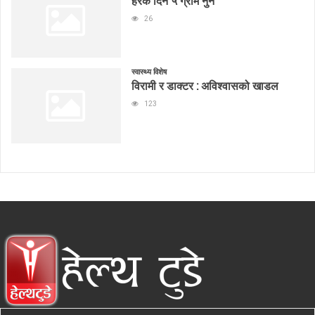
हरेक दिन ५ ग्राम नुन
26
स्वास्थ्य विशेष
विरामी र डाक्टर : अविश्वासको खाडल
123