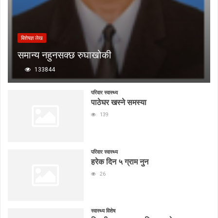
बिशेषज्ञ लेख
समान्य नहुनसक्छ रुघाखोकी
133844
परिवार स्वास्थ्य
पाठेघर खस्ने समस्या
139
परिवार स्वास्थ्य
हरेक दिन ५ ग्राम नुन
26
स्वास्थ्य विशेष