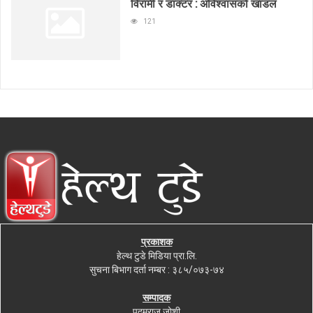
विरामी र डाक्टर : अविश्वासको खाडल
121
प्रकाशक
हेल्थ टुडे मिडिया प्रा.लि.
सुचना बिभाग दर्ता नम्बर : ३८५/०७३-७४
सम्पादक
पदमराज जोशी